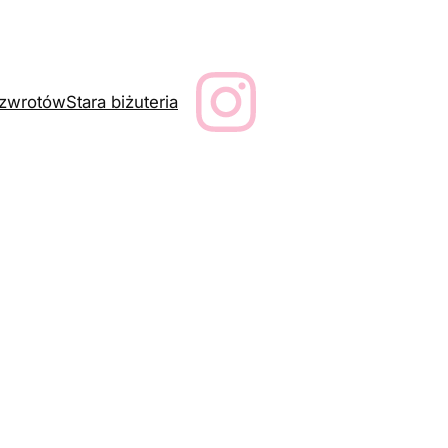
a zwrotów
Stara biżuteria