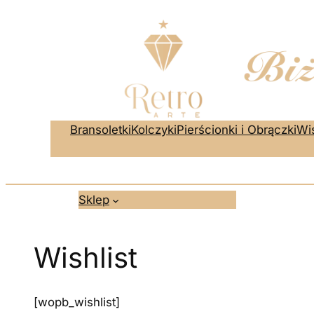
Przejdź
do
treści
Bransoletki
Kolczyki
Pierścionki i Obrączki
Wis
Sklep
Wishlist
[wopb_wishlist]