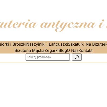
iorki i Broszki
Naszyjniki i Łańcuszki
Szkatułki Na Biżuteri
Biżuteria Męska
Zegarki
Blog
O Nas
Kontakt
Szukaj