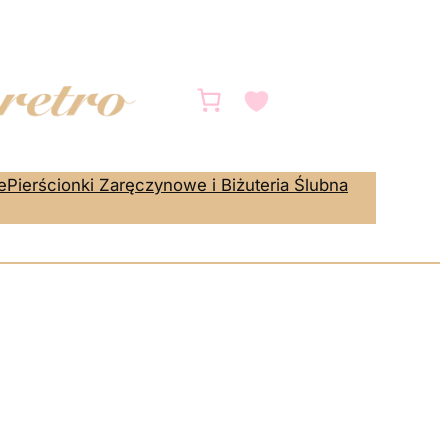
e
Pierścionki Zaręczynowe i Biżuteria Ślubna