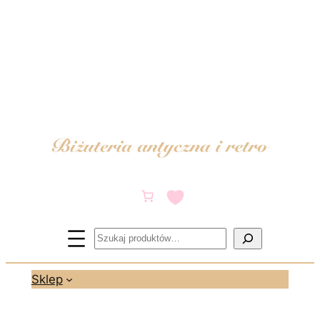
Przejdź
do
treści
Szukaj
Sklep