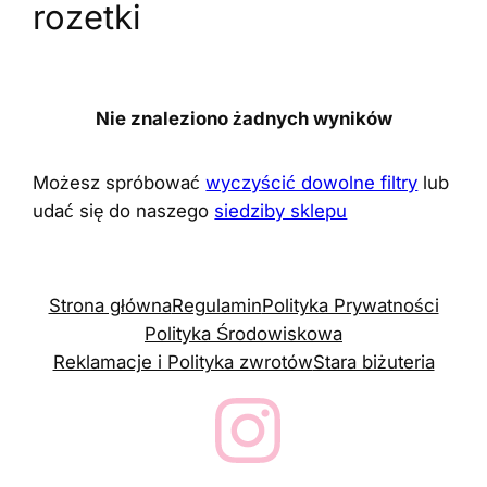
rozetki
Nie znaleziono żadnych wyników
Możesz spróbować
wyczyścić dowolne filtry
lub
udać się do naszego
siedziby sklepu
Strona główna
Regulamin
Polityka Prywatności
Polityka Środowiskowa
Reklamacje i Polityka zwrotów
Stara biżuteria