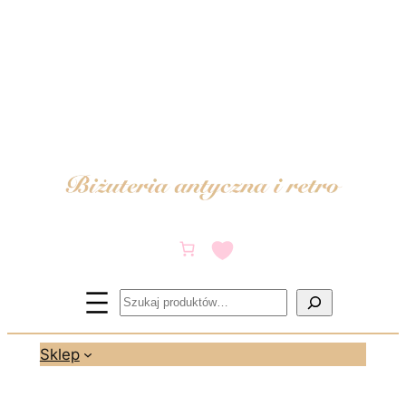
Przejdź
do
treści
Szukaj
Sklep