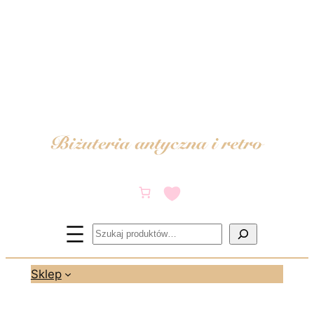
Przejdź
do
treści
Szukaj
Sklep