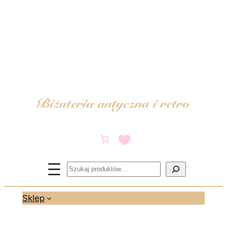
Przejdź
do
treści
Szukaj
Sklep