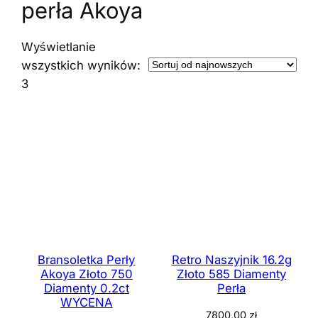
perła Akoya
Wyświetlanie
wszystkich wyników:
Posortowane
3
według
najnowszych
Bransoletka Perły
Retro Naszyjnik 16.2g
Akoya Złoto 750
Złoto 585 Diamenty
Diamenty 0.2ct
Perła
WYCENA
7800,00
zł