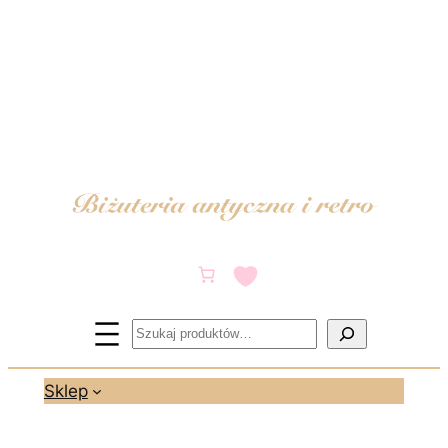
Przejdź
do
treści
Szukaj
Sklep