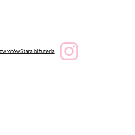
a zwrotów
Stara biżuteria