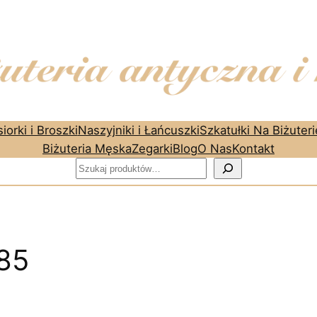
iorki i Broszki
Naszyjniki i Łańcuszki
Szkatułki Na Biżuteri
Biżuteria Męska
Zegarki
Blog
O Nas
Kontakt
Szukaj
585
ane