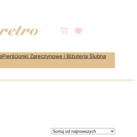
e
Pierścionki Zaręczynowe i Biżuteria Ślubna