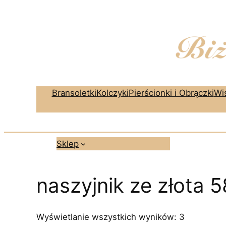
Przejdź
do
treści
Bransoletki
Kolczyki
Pierścionki i Obrączki
Wis
Sklep
naszyjnik ze złota 
Posortow
Wyświetlanie wszystkich wyników: 3