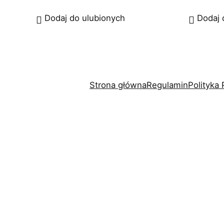
Dodaj do ulubionych
Dodaj 
Strona główna
Regulamin
Polityka
3%
zniżki, specjalnie dla Ciebie