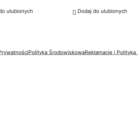
do ulubionych
Dodaj do ulubionych
 Prywatności
Polityka Środowiskowa
Reklamacje i Polityk