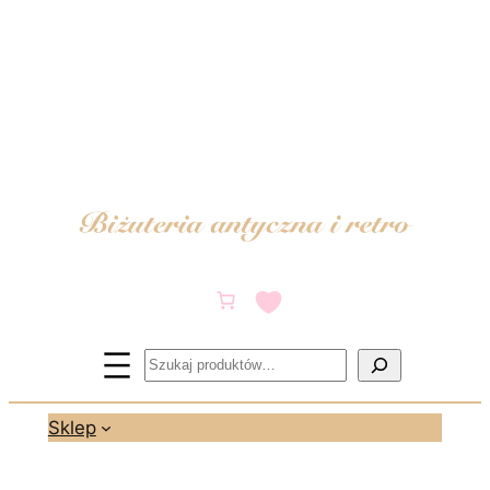
Przejdź
do
treści
Szukaj
Sklep