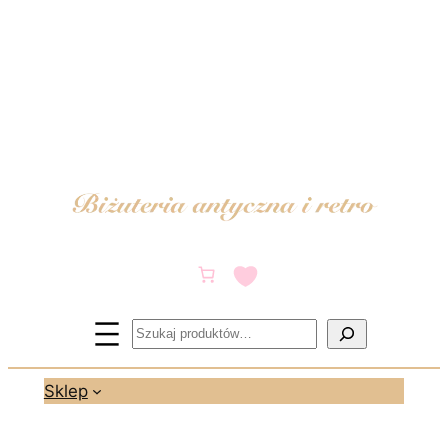
Przejdź
do
treści
Szukaj
Sklep