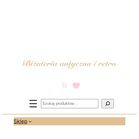
Przejdź
do
treści
Szukaj
Sklep