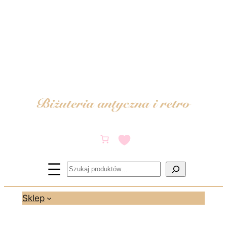
Przejdź
do
treści
Szukaj
Sklep