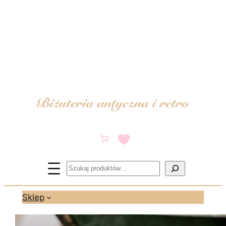
Przejdź
do
treści
Szukaj
Sklep