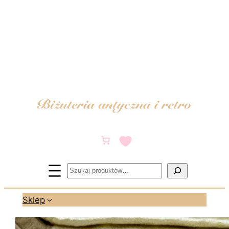
Przejdź
do
treści
Szukaj
Sklep