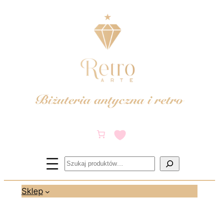
Przejdź
do
treści
Szukaj
Sklep