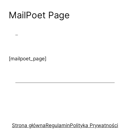
MailPoet Page
–
[mailpoet_page]
Strona główna
Regulamin
Polityka Prywatności